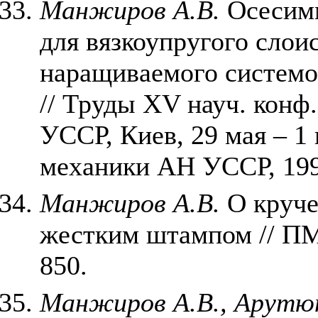
Манжиров А.В.
Осесимм
для вязкоупругого слои
наращиваемого системо
// Труды XV науч. конф
УССР, Киев, 29 мая – 1
механики АН УССР, 199
Манжиров А.В.
О круче
жестким штампом // ПММ
850.
Манжиров А.В., Арутюн