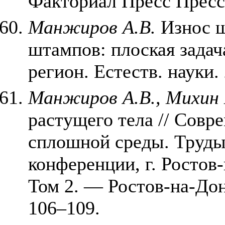
Факториал Пресс Пресс 
Манжиров А.В.
Износ ш
штампов: плоская задача
регион. Естеств. науки. 
Манжиров А.В., Михин
растущего тела // Сов
сплошной среды. Труд
конференции, г. Ростов-
Том 2. — Ростов-на-До
106–109.