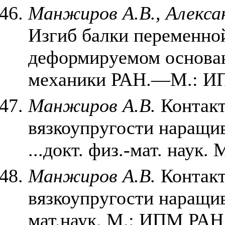
Манжиров А.В., Алекса
Изгиб балки переменно
деформируемом основан
механики РАН.—М.: ИПМ
Манжиров А.В.
Контакт
вязкоупругости наращив
...докт. физ.-мат. наук.
Манжиров А.В.
Контакт
вязкоупругости наращива
мат.наук. М.: ИПМ РАН,