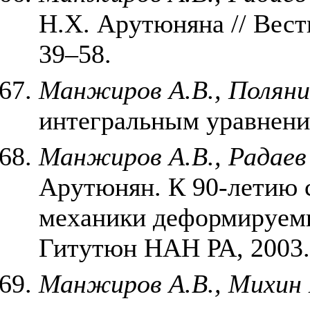
Н.Х. Арутюняна // Вест
39–58.
Манжиров А.В., Поляни
интегральным уравнения
Манжиров А.В., Радаев
Арутюнян. К 90-летию 
механики деформируем
Гитутюн НАН РА, 2003. 
Манжиров А.В., Михин