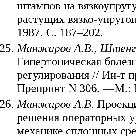
штампов на вязкоупруг
растущих вязко-упруго
1987. С. 187–202.
Манжиров А.В., Штенго
Гипертоническая болезн
регулирования // Ин-т
Препринт N 306. —М.: 
Манжиров А.В.
Проекци
решения операторных у
механике сплошных сред