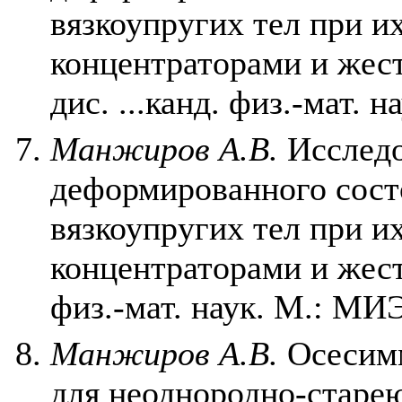
вязкоупругих тел при и
концентраторами и жес
дис. ...канд. физ.-мат. 
Манжиров А.В.
Исследо
деформированного сост
вязкоупругих тел при и
концентраторами и жест
физ.-мат. наук. М.: МИЭ
Манжиров А.В.
Осесимм
для неоднородно-старе