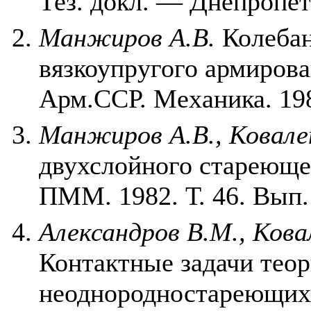
Тез. докл. — Днепропет
Манжиров А.В.
Колебан
вязкоупругого армирова
Арм.ССР. Механика. 1982
Манжиров А.В., Ковале
двухслойного стареющег
ПММ. 1982. Т. 46. Вып. 
Александров В.М., Кова
Контактные задачи теор
неоднородностареющих т