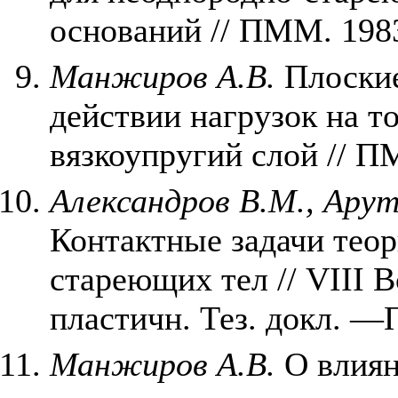
оснований // ПММ. 1983.
Манжиров А.В.
Плоские
действии нагрузок на 
вязкоупругий слой // П
Александров В.М., Ару
Контактные задачи теор
стареющих тел // VIII В
пластичн. Тез. докл. —П
Манжиров А.В.
О влиян