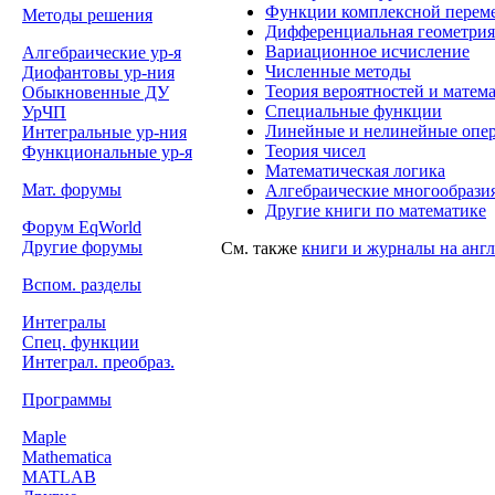
Функции комплексной перем
Методы решения
Дифференциальная геометрия
Вариационное исчисление
Алгебраические ур-я
Численные методы
Диофантовы ур-ния
Теория вероятностей и матема
Обыкновенные ДУ
Специальные функции
УрЧП
Линейные и нелинейные опе
Интегральные ур-ния
Теория чисел
Функциональные ур-я
Математическая логика
Мат. форумы
Алгебраические многообразия
Другие книги по математике
Форум EqWorld
Другие форумы
См. также
книги и журналы на анг
Вспом. разделы
Интегралы
Спец. функции
Интеграл. преобраз.
Программы
Maple
Mathematica
MATLAB