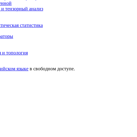
енной
 и тензорный анализ
тическая статистика
раторы
 и топология
лийском языке
в свободном доступе.