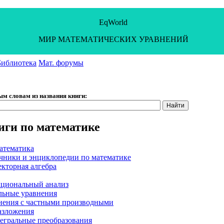
EqWorld
МИР МАТЕМАТИЧЕСКИХ УРАВНЕНИЙ
Библиотека
Мат. форумы
ым словам из названия книги:
иги по математике
атематика
чники и энциклопедии по математике
екторная алгебра
кциональный анализ
ьные уравнения
внения с частными производными
азложения
егральные преобразования