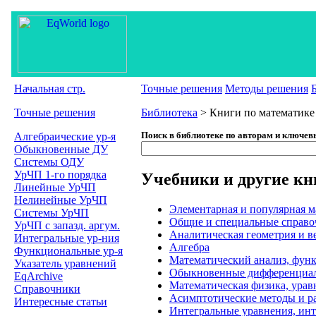
Начальная стр.
Точные решения
Методы решения
Точные решения
Библиотека
> Книги по математике
Алгебраические ур-я
Поиск в библиотеке по авторам и ключев
Обыкновенные ДУ
Системы ОДУ
УрЧП 1-го порядка
Учебники и другие кн
Линейные УрЧП
Нелинейные УрЧП
Элементарная и популярная м
Системы УрЧП
Общие и специальные справо
УрЧП с запазд. аргум.
Аналитическая геометрия и в
Интегральные ур-ния
Алгебра
Функциональные ур-я
Математический анализ, фун
Указатель уравнений
Обыкновенные дифференциал
EqArchive
Математическая физика, ура
Справочники
Асимптотические методы и р
Интересные статьи
Интегральные уравнения, инт